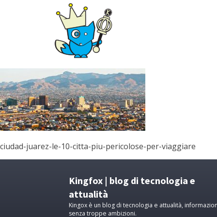
ciudad-juarez-le-10-citta-piu-pericolose-per-viaggiare
Kingfox | blog di tecnologia e
attualità
Kingox è un blog di tecnologia e attualità, informazion
senza troppe ambizioni.