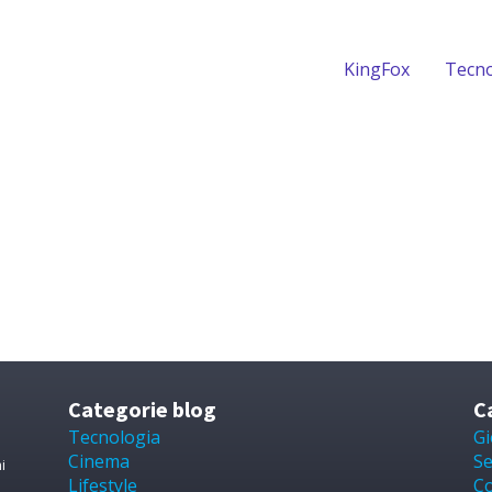
KingFox
Tecno
Categorie blog
C
Tecnologia
Gi
Cinema
Se
i
Lifestyle
Co