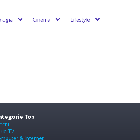
logia
Cinema
Lifestyle
ategorie Top
ochi
rie TV
mputer & Internet