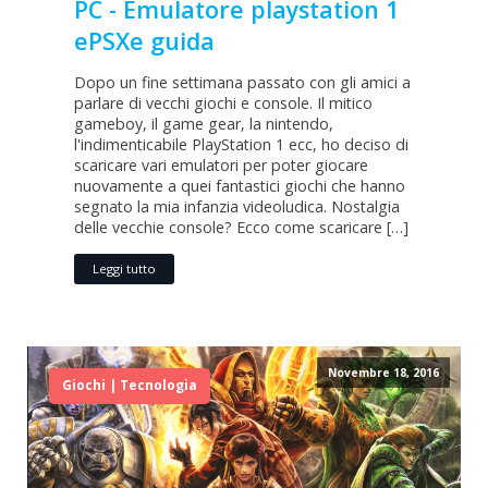
PC - Emulatore playstation 1
ePSXe guida
Dopo un fine settimana passato con gli amici a
parlare di vecchi giochi e console. Il mitico
gameboy, il game gear, la nintendo,
l'indimenticabile PlayStation 1 ecc, ho deciso di
scaricare vari emulatori per poter giocare
nuovamente a quei fantastici giochi che hanno
segnato la mia infanzia videoludica. Nostalgia
delle vecchie console? Ecco come scaricare […]
Leggi tutto
Novembre 18, 2016
Giochi
|
Tecnologia