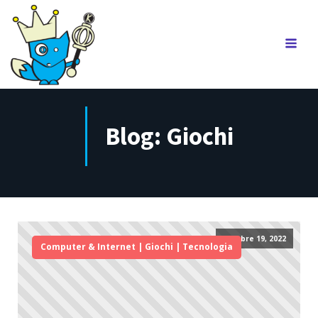
Blog:
Giochi
Ottobre 19, 2022
Computer & Internet
|
Giochi
|
Tecnologia