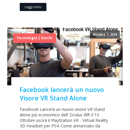
Leggi tutto
Ottobre 7, 2016
Tecnologia
|
Giochi
Facebook lancerà un nuovo
Visore VR Stand Alone
Facebook Lancerà un nuovo visore VR Stand
Alone più economico dell' Oculus Rift Il 13
Ottobre uscirà il PlayStation VR - Virtual Reality
3D Headset per PS4. Come annunciato da