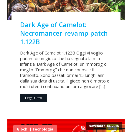
Dark Age of Camelot:
Necromancer revamp patch
1.122B
Dark Age of Camelot 1.122B Oggi vi voglio
parlare di un gioco che ha segnato la mia
infanzia: Dark Age of Camelot, un mmorpg o
meglio "l'mmorpg" che non conosce il
tramonto. Sono passati ormai 15 lunghi anni
dalla sua data di uscita. Il gioco non è morto e
molti utenti continuano ancora a giocare […]
Leggi tutto
Novembre 18, 2016
Giochi
|
Tecnologia