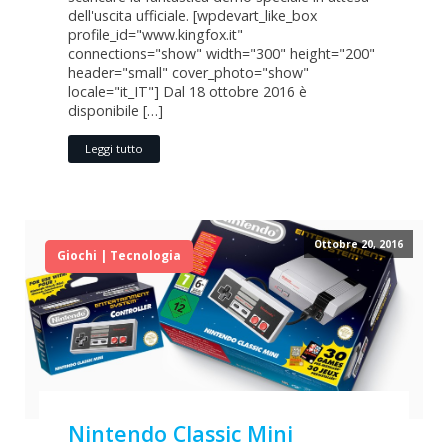
dell'uscita ufficiale. [wpdevart_like_box
profile_id="www.kingfox.it"
connections="show" width="300" height="200"
header="small" cover_photo="show"
locale="it_IT"] Dal 18 ottobre 2016 è
disponibile […]
Leggi tutto
Ottobre 20, 2016
Giochi
|
Tecnologia
Nintendo Classic Mini