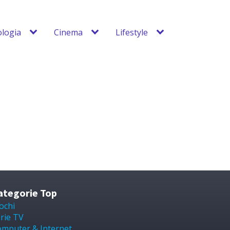
logia
Cinema
Lifestyle
ategorie Top
ochi
rie TV
mputer & Internet