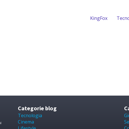
KingFox
Tecno
Categorie blog
C
Tecnologia
Gi
Cinema
Se
i
Lifestyle
Co