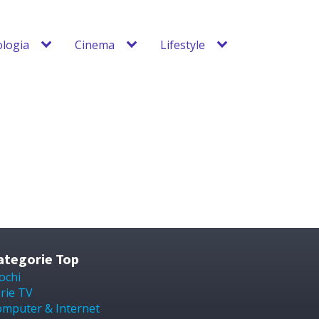
logia
Cinema
Lifestyle
ategorie Top
ochi
rie TV
mputer & Internet