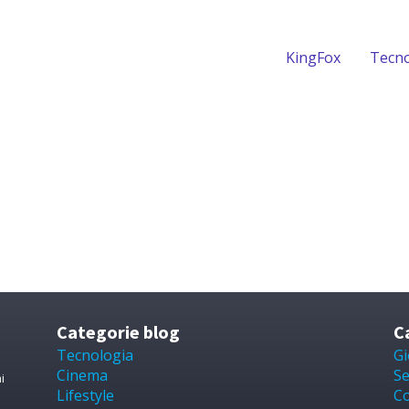
KingFox
Tecno
Categorie blog
C
Tecnologia
Gi
Cinema
Se
i
Lifestyle
Co