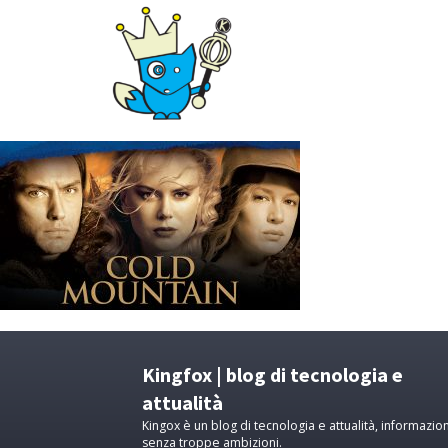
Kingfox | blog di tecnologia e
attualità
Kingox è un blog di tecnologia e attualità, informazion
senza troppe ambizioni.