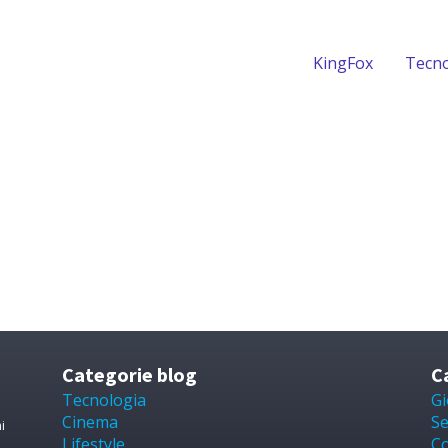
KingFox
Tecno
Categorie blog
C
Tecnologia
Gi
Cinema
Se
i
Lifestyle
Co