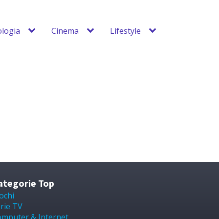
logia
Cinema
Lifestyle
ategorie Top
ochi
rie TV
mputer & Internet