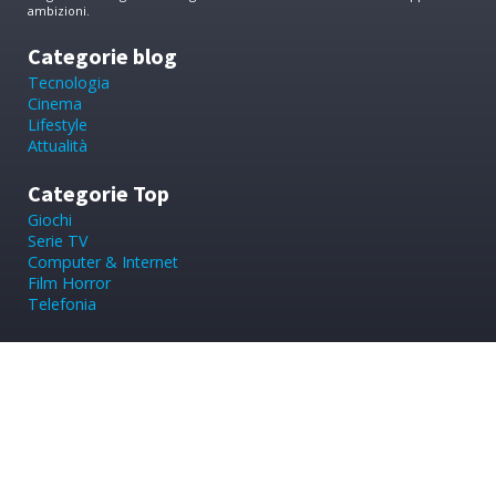
ambizioni.
Categorie blog
Tecnologia
Cinema
Lifestyle
Attualità
Categorie Top
Giochi
Serie TV
Computer & Internet
Film Horror
Telefonia