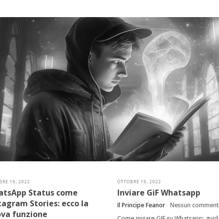
RE 19, 2022
OTTOBRE 19, 2022
tsApp Status come
Inviare GiF Whatsapp
tagram Stories: ecco la
Il Principe Feanor
Nessun commen
va funzione
Come inviare GIF su Whatsapp: guid