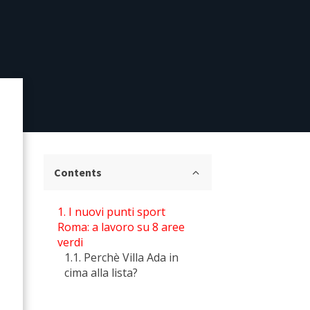
Contents
I nuovi punti sport
Roma: a lavoro su 8 aree
verdi
Perchè Villa Ada in
cima alla lista?