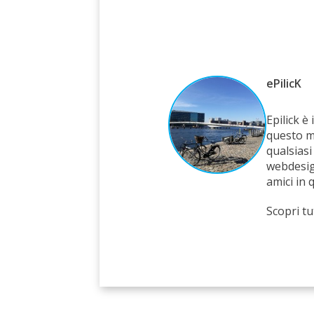
ePilicK
Epilick è 
questo m
qualsiasi
webdesig
amici in 
Scopri tut