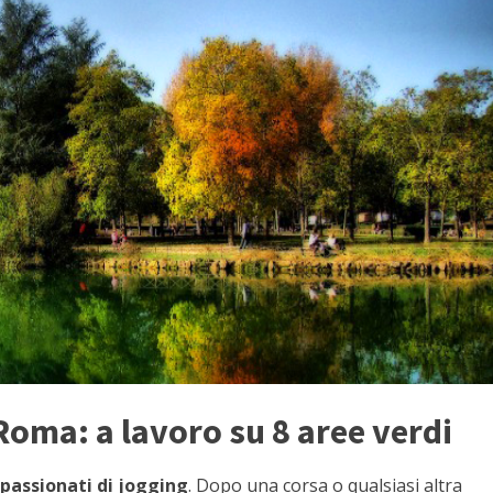
Roma: a lavoro su 8 aree verdi
passionati di jogging
. Dopo una corsa o qualsiasi altra