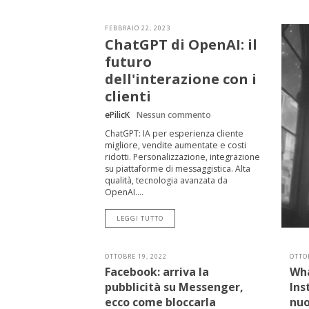
FEBBRAIO 22, 2023
ChatGPT di OpenAI: il
futuro
dell'interazione con i
clienti
ePilicK
Nessun commento
ChatGPT: IA per esperienza cliente
migliore, vendite aumentate e costi
ridotti. Personalizzazione, integrazione
su piattaforme di messaggistica. Alta
qualità, tecnologia avanzata da
OpenAI....
LEGGI TUTTO
OTTOBRE 19, 2022
OTTOB
Facebook: arriva la
Wha
pubblicità su Messenger,
Ins
ecco come bloccarla
nuo