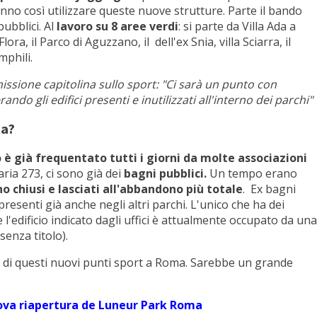
ranno così utilizzare queste nuove strutture. Parte il bando
pubblici. Al
lavoro su 8 aree verdi
: si parte da Villa Ada a
lora, il Parco di Aguzzano, il dell'ex Snia, villa Sciarra, il
mphili.
ssione capitolina sullo sport: "Ci sarà un punto con
ndo gli edifici presenti e inutilizzati all'interno dei parchi"
ta?
o è già frequentato tutti i giorni da molte associazioni
ria 273, ci sono già dei
bagni pubblici.
Un tempo erano
 chiusi e lasciati all'abbandono più totale
. Ex bagni
presenti già anche negli altri parchi. L'unico che ha dei
l'edificio indicato dagli uffici è attualmente occupato da una
(senza titolo).
 di questi nuovi punti sport a Roma. Sarebbe un grande
uova riapertura de Luneur Park Roma