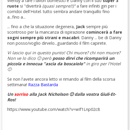
Wendy a fare i lavori domestici e Danny con il suo
super 3
ruote
si "divertirà
(quasi sempre!!)"
a fare infiniti giri per i
corridoi dell'Hotel. tutto sembra andare tranquillo fino
a...fino a...
... fino a che la situazione degenera,
Jack
sempre più
scontroso per la mancanza di ispirazione
comincerà a fare
sogni sempre più strani e macabri
. Danny ... be di Danny
non posso/voglio dirvelo...guardando il film capirete.
Vi lascio qui in questo punto! Chi muore? chi non muore?
Non ve lo dico 🙂 però
posso dirvi che ricomparirà un
piccola e innocua "ascia da boscaiolo"
in giro per l'Hotel
🙂
Se non l'avete ancora letto vi rimando al film della scorsa
settimana!
Razza Bastarda
Un
sorriso
alla Jack Nicholson 🙂 dalla vostra Giuli-Et-
Ros!
https://www.youtube.com/watch?v=wIf1Lnp02c8