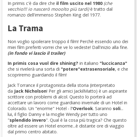
In primis c'è da dire che
il film uscito nel 1980
(che
vecchio!!! io nascerò mooolto più tardi)
è tratto dal
romanzo dell'immenso Stephen King del 1977.
La Trama
Non voglio spoilerare troppo il film! Perchè essendo uno dei
miei film preferiti vorrei che ve lo vedeste! Dall'inizio alla fine.
(in fondo vi lascio il trailer)
In primis cosa vuol dire shining?
in italiano
"luccicanza"
che si rivelerà una sorta di
"potere"extrasensoriale
, e che
scopriremo guardando il film!
Jack Torrance il protagonista della storia (interpretato
da
Jack Nicholson
! Per gli amici JackilMatto) è un aspirante
scrittore con problemi di alcol. Questo lo porterà ad
accettare un lavoro come guardiano invernale di un Hotel in
Colorado. Un "enorme" Hotel - l
'Overlook
. Saranno
soli
...
lui, il figlio Danny e la moglie Wendy per tutto uno
"
splendido invero
". Qual è la cosa più tragica? Che questo
oltre ad essere un Hotel enorme...è distante ore di viaggio
dal primo centro abitato.