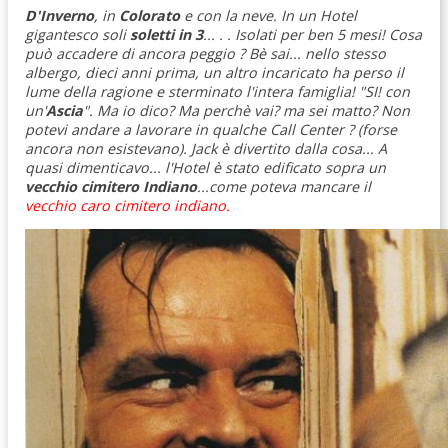
D'Inverno
, in
Colorato
e con la neve. In un Hotel
gigantesco soli
soletti in 3
... . . Isolati per ben 5 mesi!
Cosa
può accadere di ancora peggio ? Bè sai... nello stesso
albergo, dieci anni prima, un altro incaricato ha perso il
lume della ragione e sterminato l'intera famiglia! "SI! con
un'
Ascia
". Ma io dico? Ma perchè vai? ma sei matto? Non
potevi andare a lavorare in qualche Call Center ? (forse
ancora non esistevano). Jack è divertito dalla cosa... A
quasi dimenticavo... l'Hotel è stato edificato sopra un
vecchio cimitero Indiano
...come poteva mancare il
vecchio caro cimitero indiano.